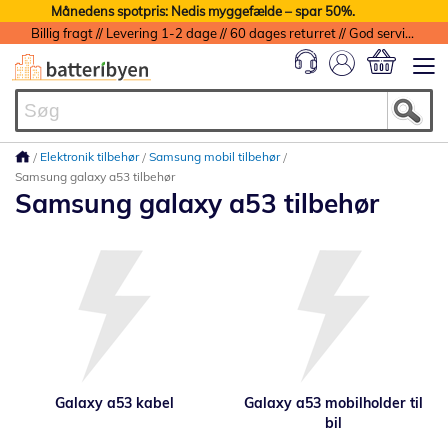
Månedens spotpris: Nedis myggefælde – spar 50%.
Billig fragt // Levering 1-2 dage // 60 dages returret // God service med garanti
Min indkøbs
Elektronik tilbehør
Samsung mobil tilbehør
Samsung galaxy a53 tilbehør
Samsung galaxy a53 tilbehør
Galaxy a53 kabel
Galaxy a53 mobilholder til
bil