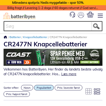
Månedens spotpris: Nedis myggefælde – spar 50%.
Billig fragt // Levering 1-2 dage // 60 dages returret // God service med garanti
Min indkøbs
Batterier
Knapcellebatterier
CR2477N Knapcellebatterier
CR2477N Knapcellebatterier
Velkommen hos Batteribyen. Her finder du landets bedste udvalg
af CR2477N knapcellebatterier. Hos...
Læs mere
Sorter efter:
Navn
Popularitet
Pris: laveste først
Pris: højest først