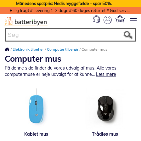
Månedens spotpris: Nedis myggefælde – spar 50%.
Billig fragt // Levering 1-2 dage // 60 dages returret // God service med garanti
Min indkøbs
Elektronik tilbehør
Computer tilbehør
Computer mus
Computer mus
På denne side finder du vores udvalg af mus. Alle vores
computermuse er nøje udvalgt for at kunne...
Læs mere
Kablet mus
Trådløs mus