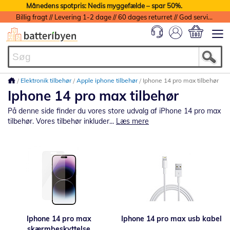
Månedens spotpris: Nedis myggefælde – spar 50%.
Billig fragt // Levering 1-2 dage // 60 dages returret // God service med garanti
Min indkøbs
Elektronik tilbehør
Apple iphone tilbehør
Iphone 14 pro max tilbehør
Iphone 14 pro max tilbehør
På denne side finder du vores store udvalg af iPhone 14 pro max
tilbehør. Vores tilbehør inkluder...
Læs mere
Iphone 14 pro max
Iphone 14 pro max usb kabel
skærmbeskyttelse