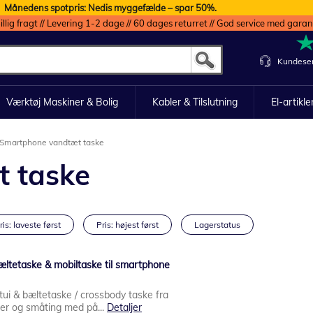
Månedens spotpris: Nedis myggefælde – spar 50%.
illig fragt // Levering 1-2 dage // 60 dages returret // God service med garan
Kundeser
Værktøj Maskiner & Bolig
Kabler & Tilslutning
El-artikle
Smartphone vandtæt taske
 taske
ris: laveste først
Pris: højest først
Lagerstatus
ltetaske & mobiltaske til smartphone
i & bæltetaske / crossbody taske fra
ler og småting med på...
Detaljer