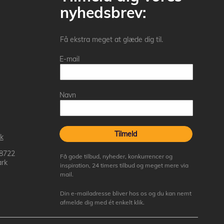
nyhedsbrev:
Få ekstra meget at glæde dig til.
E-mail
Navn
Tilmeld
k
 8722
Få gode tilbud, nyheder, konkurrencer og
rk
inspiration, 24 timers tilbud og meget mere via
mail.
Din e-mailadresse bliver hos os og du kan nemt
afmelde dig med ét enkelt klik.