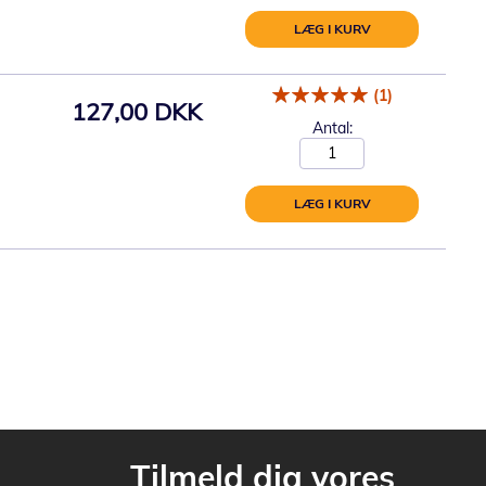
LÆG I KURV
(1)
127,00 DKK
Antal:
LÆG I KURV
Tilmeld dig vores