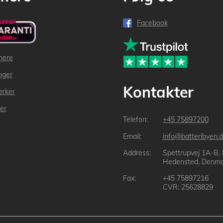
Facebook
mere
inger
Kontakter
ærker
der
+45 75897200
info@batteribyen.d
Spettrupvej 1A-B,
Hedensted, Denma
+45 75897216
CVR: 25628829