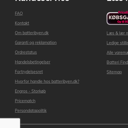
FAQ
Kontakt
Om batteribyen.dk
Læs & lær 
Garanti og reklamation
Ledige still
Ordrestatus
Alle varem
Handelsbetingelser
Batteri Fin
Fortrydelsesret
Sitemap
Hvorfor handle hos batteribyen.dk?
Engros - Storkøb
Pricematch
Persondatapolitik