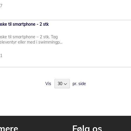
17
ke til smartphone - 2 stk
ke til smartphone – 2 stk. Tag
leventyr eller med i swimmingp...
11
Vis
pr. side
mere
Følg os