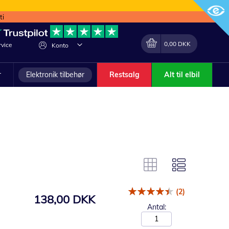
ti
Min indkøbskurv
Lave
0,00 DKK
vice
Konto
om
r
Elektronik tilbehør
Restsalg
Alt til elbil
(2)
138,00 DKK
Antal: