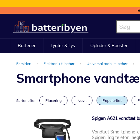
B
Skip
to
Content
Batterier
Lygter & Lys
Oplader & Booster
Forsiden
Elektronik tilbehør
Universal mobil tilbehør
Smartphone vandtæt
Sorter efter:
Placering
Navn
Popularitet
P
Spigen A621 vandtæt bæ
Vandtæt Smartphone-etu
Spigen Tag telefon, nøg