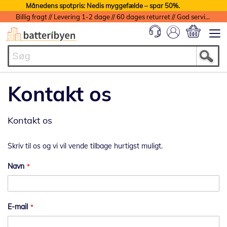
Månedens spotpris: Nedis myggefælde – spar 50%.
Billig fragt // Levering 1-2 dage // 60 dages returret // God service med garanti
Min indkøbs
Kontakt os
Kontakt os
Skriv til os og vi vil vende tilbage hurtigst muligt.
Navn
E-mail