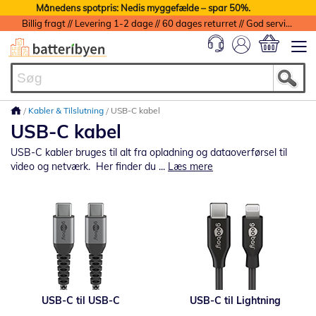
Månedens spotpris: Nedis myggefælde – spar 50%.
Billig fragt // Levering 1-2 dage // 60 dages returret // God service med garanti
Min indkøbs
Kabler & Tilslutning
USB-C kabel
USB-C kabel
USB-C kabler bruges til alt fra opladning og dataoverførsel til
video og netværk. Her finder du ...
Læs mere
USB-C til USB-C
USB-C til Lightning