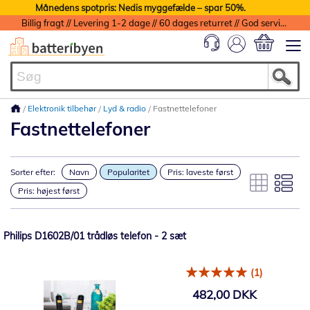
Månedens spotpris: Nedis myggefælde – spar 50%.
Billig fragt // Levering 1-2 dage // 60 dages returret // God service med garanti
Min indkøbs
Elektronik tilbehør
Lyd & radio
Fastnettelefoner
Fastnettelefoner
Sorter efter:
Navn
Popularitet
Pris: laveste først
Pris: højest først
Philips D1602B/01 trådløs telefon - 2 sæt
(1)
482,00 DKK