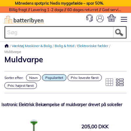
Månedens spotpris: Nedis myggefælde – spar 50%.
Billig fragt // Levering 1-2 dage // 60 dages returret // God service med garanti
Min indkøbs
Værktøj Maskiner & Bolig
Bolig & fritid
Elektroniske fælder
Muldvarpe
Muldvarpe
Sorter efter:
Navn
Popularitet
Pris: laveste først
Pris: højest først
Isotronic Elektrisk Bekæmpelse af muldvarper drevet på solceller
205,00 DKK