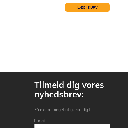
LÆG I KURV
Tilmeld dig vores
nyhedsbrev:
Få ekstra meget at glæde dig til.
E-mail