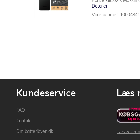
PanzerGlass™. Maksimal 
Detaljer
Varenummer: 1000484
Kundeservice
Læs 
FAQ
Kontakt
Om batteribyen.dk
Læs & lær 