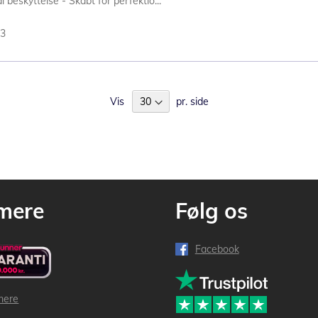
beskyttelse - Skabt for perfektio...
13
Vis
pr. side
mere
Følg os
Facebook
mere