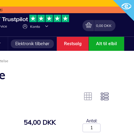
ti
Min indkøbskurv
Lave
0,00 DKK
vice
Konto
om
r
Elektronik tilbehør
Restsalg
Alt til elbil
telse
e
54,00 DKK
Antal: