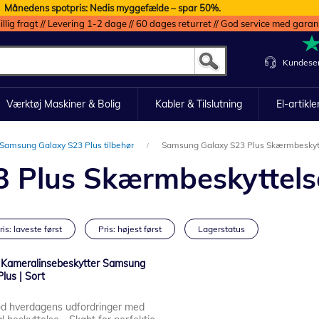
Månedens spotpris: Nedis myggefælde – spar 50%.
illig fragt // Levering 1-2 dage // 60 dages returret // God service med garan
Kundeser
Værktøj Maskiner & Bolig
Kabler & Tilslutning
El-artikle
Samsung Galaxy S23 Plus tilbehør
Samsung Galaxy S23 Plus Skærmbeskyt
 Plus Skærmbeskyttels
ris: laveste først
Pris: højest først
Lagerstatus
Kameralinsebeskytter Samsung
lus | Sort
d hverdagens udfordringer med