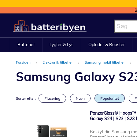
B
Skip
to
Content
Batterier
Lygter & Lys
Oplader & Booster
Forsiden
Elektronik tilbehør
Samsung mobil tilbehør
Samsung Galaxy S23
Sorter efter:
Placering
Navn
Popularitet
P
PanzerGlass® Hoops™ 
Galaxy S24 | S23 | S23 P
Beskyt din Samsung mo