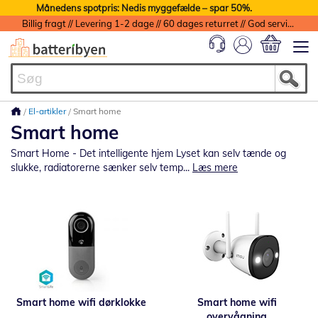
Månedens spotpris: Nedis myggefælde – spar 50%.
Billig fragt // Levering 1-2 dage // 60 dages returret // God service med garanti
Min indkøbs
El-artikler
Smart home
Smart home
Smart Home - Det intelligente hjem Lyset kan selv tænde og
slukke, radiatorerne sænker selv temp...
Læs mere
Smart home wifi dørklokke
Smart home wifi
overvågning