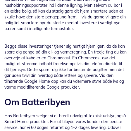
husholdningsapparater ind i denne ligning. Men selvom du bor i
en ældre bolig, så kan du stadig gøre dit hjem smartere uden at
skulle have den store pengepung frem. Hvis du gerne vil gøre din
bolig lidt smartere bør du starte med at investere i særligt nye
pærer samt i intelligente termostater.
Begge disse investeringer tjener sig hurtigt hjem igen, da de kan
spare dig penge på din el- og varmeregning. En tredje ting du kan
overveje at købe er en Chromecast. En
Chromecast
gør det
muligt at streame indhold fra eksempelvis din telefon direkte til
dit fjernsyn. Dette sparer dig ikke for bestemte udgifter men det
gør uden tvivl din hverdag både lettere og sjovere. Via den
tilhørende Google Home app kan du ydermere styre både lys og
varme med tilhørende Google produkter.
Om Batteribyen
Hos Batteribyen sælger vi et bredt udvalg af teknisk udstyr, også
Smart Home produkter. For at tilbyde vores kunder den bedste
service, har vi 60 dages returret og 1-2 dages levering. Udover