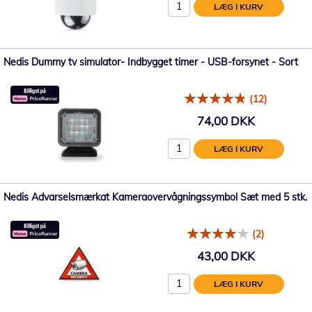
LÆG I KURV
Nedis Dummy tv simulator- Indbygget timer - USB-forsynet - Sort
(12)
74,00 DKK
LÆG I KURV
Nedis Advarselsmærkat Kameraovervågningssymbol Sæt med 5 stk.
(2)
43,00 DKK
LÆG I KURV