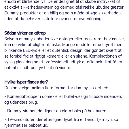
endda et blinkende lys. De er designet til at skabe indtrykket af
et aktivt sikkerhedssystem og dermed afskrække ubudne gæster.
Dummy-produkter er en billig og nem måde at øge sikkerheden,
uden at du behøver installere avanceret overvågning.
Sådan virker en attrap
Selvom dummy-enheder ikke optager eller registrerer bevægelse,
kan de virke utroligt realistiske. Mange modeller er udstyret med
blinkende LED-lys eller et autentisk design, der gør det svært at
se forskel fra et rigtigt kamera eller en sirene. Kombinationen af
synlig placering og et professionelt udtryk er ofte nok til at få en
potentiel indbrudstyv til at gå videre.
Hvilke typer findes der?
Du kan vælge mellem flere former for dummy-sikkerhed:
- Kameraattrapper i dome- eller bullet-design til både indendørs
og udendørs brug.
- Dummy-sirener, der ligner en alarmboks på husmuren.
- TV-simulatorer, der efterligner lyset fra et tændt fjernsyn, så
hjemmet ser beboet ud.