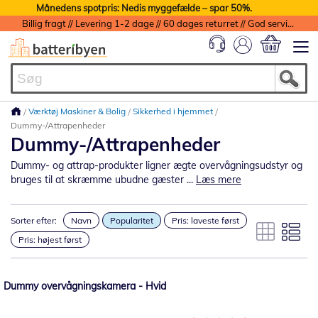
Månedens spotpris: Nedis myggefælde – spar 50%.
Billig fragt // Levering 1-2 dage // 60 dages returret // God service med garanti
Min indkøbs
Værktøj Maskiner & Bolig
Sikkerhed i hjemmet
Dummy-/Attrapenheder
Dummy-/Attrapenheder
Dummy- og attrap-produkter ligner ægte overvågningsudstyr og
bruges til at skræmme ubudne gæster ...
Læs mere
Sorter efter:
Navn
Popularitet
Pris: laveste først
Pris: højest først
Dummy overvågningskamera - Hvid