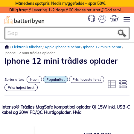
Månedens spotpris: Nedis myggefælde – spar 50%.
Billig fragt // Levering 1-2 dage // 60 dages returret // God service med garanti
Min indkøbs
Elektronik tilbehør
Apple iphone tilbehør
Iphone 12 mini tilbehør
Iphone 12 mini trådløs oplader
Iphone 12 mini trådløs oplader
Sorter efter:
Navn
Popularitet
Pris: laveste først
Pris: højest først
Intenso® Trådløs MagSafe kompatibel oplader QI 15W inkl. USB-C
kabel og 30W PD/QC Hurtigoplader. Hvid