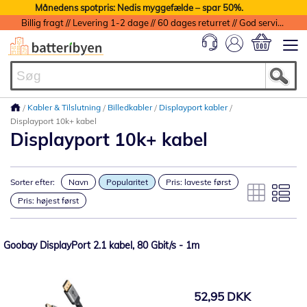
Månedens spotpris: Nedis myggefælde – spar 50%.
Billig fragt // Levering 1-2 dage // 60 dages returret // God service med garanti
Min indkøbs
Kabler & Tilslutning
Billedkabler
Displayport kabler
Displayport 10k+ kabel
Displayport 10k+ kabel
Sorter efter:
Navn
Popularitet
Pris: laveste først
Pris: højest først
Goobay DisplayPort 2.1 kabel, 80 Gbit/s - 1m
52,95 DKK