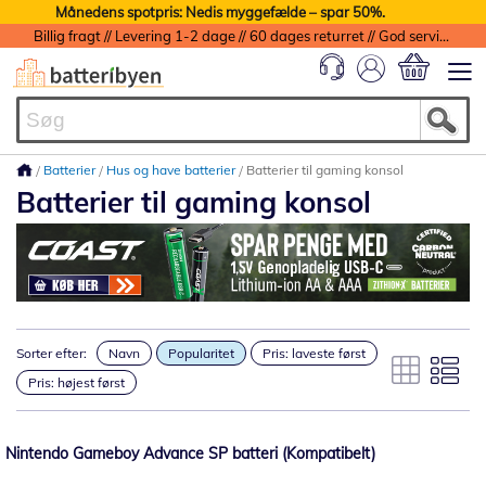
Månedens spotpris: Nedis myggefælde – spar 50%.
Billig fragt // Levering 1-2 dage // 60 dages returret // God service med garanti
Min indkøbs
Batterier
Hus og have batterier
Batterier til gaming konsol
Batterier til gaming konsol
Sorter efter:
Navn
Popularitet
Pris: laveste først
Pris: højest først
Nintendo Gameboy Advance SP batteri (Kompatibelt)