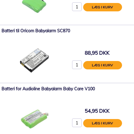
LÆG I KURV
Batteri til Oricom Babyalarm SC870
88,95 DKK
LÆG I KURV
Batteri for Audioline Babyalarm Baby Care V100
54,95 DKK
LÆG I KURV