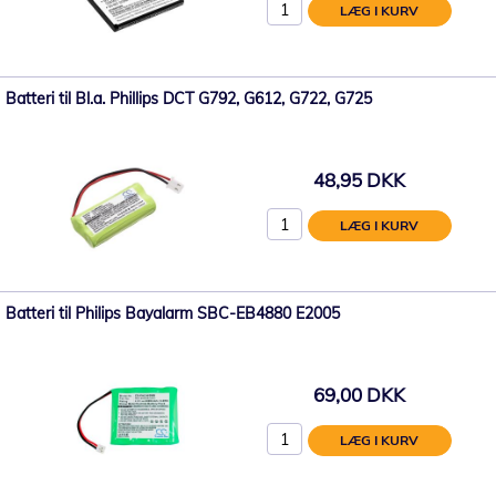
LÆG I KURV
Batteri til Bl.a. Phillips DCT G792, G612, G722, G725
48,95 DKK
LÆG I KURV
Batteri til Philips Bayalarm SBC-EB4880 E2005
69,00 DKK
LÆG I KURV