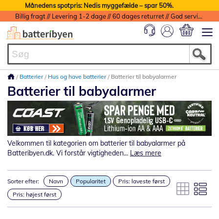
Månedens spotpris: Nedis myggefælde – spar 50%.
Billig fragt // Levering 1-2 dage // 60 dages returret // God service med garanti
Min indkøbs
Batterier
Hus og have batterier
Batterier til babyalarmer
Batterier til babyalarmer
Velkommen til kategorien om batterier til babyalarmer på
Batteribyen.dk. Vi forstår vigtigheden...
Læs mere
Sorter efter:
Navn
Popularitet
Pris: laveste først
Pris: højest først