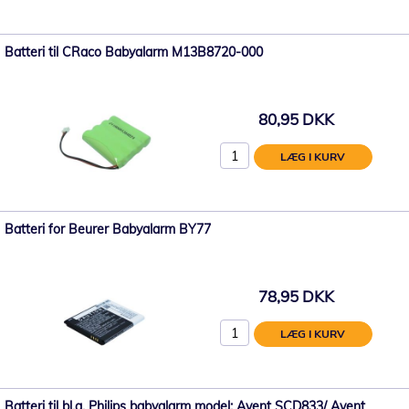
Batteri til CRaco Babyalarm M13B8720-000
80,95 DKK
LÆG I KURV
Batteri for Beurer Babyalarm BY77
78,95 DKK
LÆG I KURV
Batteri til bl.a. Philips babyalarm model: Avent SCD833/ Avent