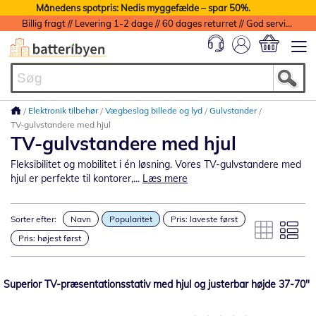
Månedens spotpris: Nedis myggefælde – spar 50%.
Billig fragt // Levering 1-2 dage // 60 dages returret // God service med garanti
Min indkøbs
Elektronik tilbehør
Vægbeslag billede og lyd
Gulvstander
TV-gulvstandere med hjul
TV-gulvstandere med hjul
Fleksibilitet og mobilitet i én løsning. Vores TV-gulvstandere med
hjul er perfekte til kontorer,...
Læs mere
Sorter efter:
Navn
Popularitet
Pris: laveste først
Pris: højest først
Superior TV-præsentationsstativ med hjul og justerbar højde 37-70"