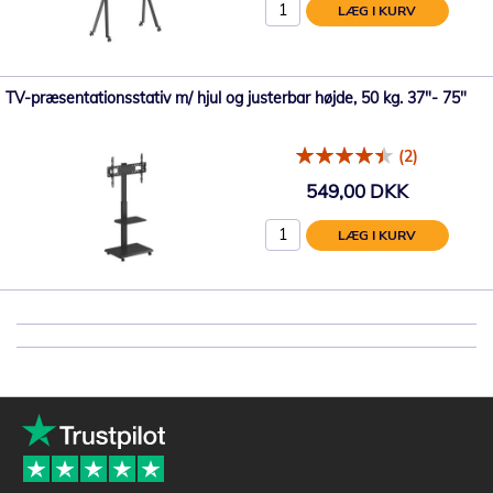
LÆG I KURV
TV-præsentationsstativ m/ hjul og justerbar højde, 50 kg. 37"- 75"
(2)
549,00 DKK
LÆG I KURV