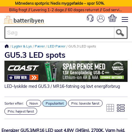
Månedens spotpris: Nedis myggefælde – spar 50%.
Billig fragt // Levering 1-2 dage // 60 dages returret // God service med garanti
Min indkøbs
Lygter & Lys
Pærer
LED Pærer
GU5.3 LED spots
GU5.3 LED spots
LED-lyskilde med GU5.3 / MR16-fatning og lavt energiforbrug
Sorter efter:
Navn
Popularitet
Pris: laveste først
Pris: højest først
Energizer GU5.3/MR16 LED spot 4.8W (345lm), 2700K, Varm hvid,