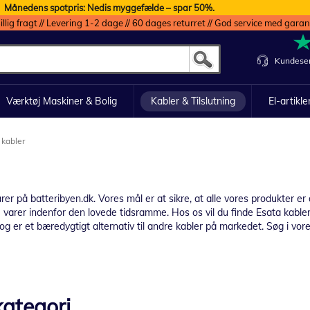
Månedens spotpris: Nedis myggefælde – spar 50%.
illig fragt // Levering 1-2 dage // 60 dages returret // God service med garan
Kundeser
Værktøj Maskiner & Bolig
Kabler & Tilslutning
El-artikle
 kabler
er på batteribyen.dk. Vores mål er at sikre, at alle vores produkter er
 varer indenfor den lovede tidsramme. Hos os vil du finde Esata kabler,
 og er et bæredygtigt alternativ til andre kabler på markedet. Søg i vor
ategori