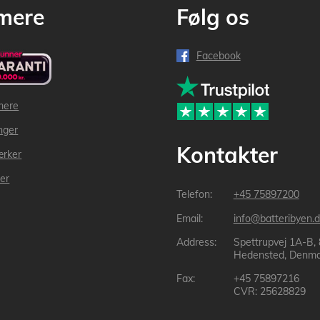
mere
Følg os
Facebook
mere
inger
Kontakter
ærker
der
+45 75897200
info@batteribyen.d
Spettrupvej 1A-B,
Hedensted, Denma
+45 75897216
CVR: 25628829