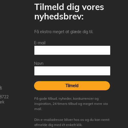
Tilmeld dig vores
nyhedsbrev:
Få ekstra meget at glæde dig til.
E-mail
Navn
Tilmeld
k
 8722
Få gode tilbud, nyheder, konkurrencer og
rk
inspiration, 24 timers tilbud og meget mere via
mail.
Din e-mailadresse bliver hos os og du kan nemt
afmelde dig med ét enkelt klik.