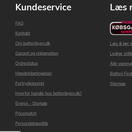
Kundeservice
Læs 
FAQ
Kontakt
Om batteribyen.dk
Læs & lær 
Garanti og reklamation
Ledige still
Ordrestatus
Alle varem
Handelsbetingelser
Batteri Fin
Fortrydelsesret
Sitemap
Hvorfor handle hos batteribyen.dk?
Engros - Storkøb
Pricematch
Persondatapolitik