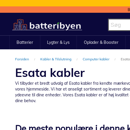
B
Skip
to
Content
Batterier
Lygter & Lys
Oplader & Booster
Forsiden
Kabler & Tilslutning
Computer kabler
Esata
Esata kabler
Vi tilbyder et bredt udvalg af Esata kabler fra kendte mærkevar
vores hjemmeside. Vi har et anseligt sortiment og leverer dine
ydeevne til dine enheder. Vores Esata kabler er af høj kvalitet
dine behov.
De meste populære i denne k