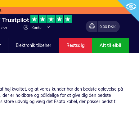
ti
Min indkøbskurv
Lave
0,00 DKK
vice
Konto
om
r
Elektronik tilbehør
Restsalg
Alt til elbil
 af høj kvalitet, og at vores kunder har den bedste oplevelse på
 der er holdbare og pålidelige for at give dig den bedste
es store udvalg og vælg det Esata kabel, der passer bedst til