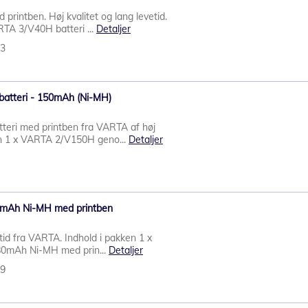
 printben. Høj kvalitet og lang levetid.
RTA 3/V40H batteri ...
Detaljer
73
batteri - 150mAh (Ni-MH)
teri med printben fra VARTA af høj
ken 1 x VARTA 2/V150H geno...
Detaljer
0mAh Ni-MH med printben
etid fra VARTA. Indhold i pakken 1 x
0mAh Ni-MH med prin...
Detaljer
39