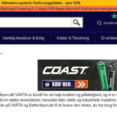
Månedens spotpris: Nedis myggefælde – spar 50%.
illig fragt // Levering 1-2 dage // 60 dages returret // God service med garan
Kundeser
Værktøj Maskiner & Bolig
Kabler & Tilslutning
El-artikle
er
en.dk! VARTA er kendt for sin høje kvalitet og pålidelighed, og vi er st
le til en række anvendelser, herunder biler, både og industrielle maski
tole på VARTA og Batteribyen.dk til at levere den strøm, du har brug for