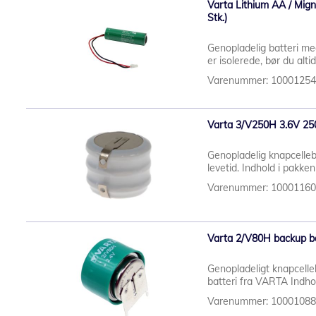
Varta Lithium AA / Mig
Stk.)
Genopladelig batteri me
er isolerede, bør du al
Varenummer: 1000125
Varta 3/V250H 3.6V 25
Genopladelig knapcelleba
levetid. Indhold i pakk
Varenummer: 1000116
Varta 2/V80H backup ba
Genopladeligt knapcelle
batteri fra VARTA Indhol
Varenummer: 1000108