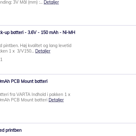
ding: 3V Mål (mm) :...
Detaljer
-up batteri - 3.6V - 150 mAh - Ni-MH
 pintben. Høj kvalitet og lang levetid
kken 1 x 3/V150...
Detaljer
91
0mAh PCB Mount batteri
tteri fra VARTA Indhold i pakken 1 x
0mAh PCB Mount batteri
Detaljer
ed printben