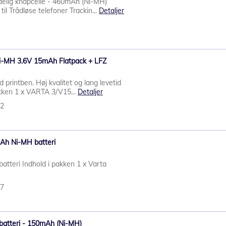
elig knapcelle - 460mAh (Ni-MH)
il Trådløse telefoner Trackin...
Detaljer
Ni-MH 3.6V 15mAh Flatpack + LFZ
 printben. Høj kvalitet og lang levetid
kken 1 x VARTA 3/V15...
Detaljer
12
Ah Ni-MH batteri
atteri Indhold i pakken 1 x Varta
57
batteri - 150mAh (Ni-MH)