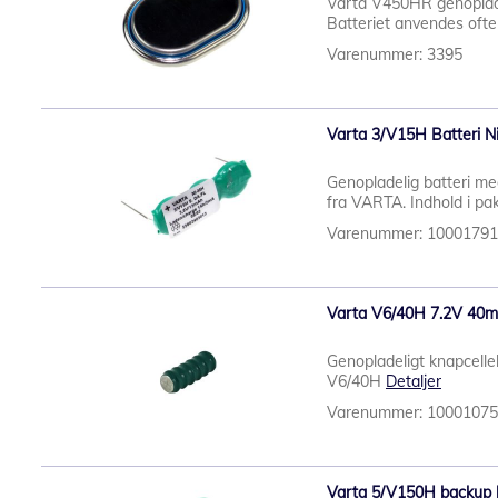
Varta V450HR genoplad
Batteriet anvendes ofte t
Varenummer: 3395
Varta 3/V15H Batteri 
Genopladelig batteri med
fra VARTA. Indhold i pa
Varenummer: 1000179
Varta V6/40H 7.2V 40m
Genopladeligt knapcelleb
V6/40H
Detaljer
Varenummer: 1000107
Varta 5/V150H backup 