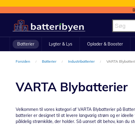
B
Skip
to
Content
Batterier
Lygter & Lys
Oplader & Booster
Forsiden
Batterier
Industribatterier
VARTA Blybatteri
VARTA Blybatterier
Velkommen til vores kategori af VARTA Blybatterier på Batteriby
batterier er designet til at levere langvarig strøm og er ideel
pålidelig strømkilde, der holder. Så uanset dit behov, kan du s