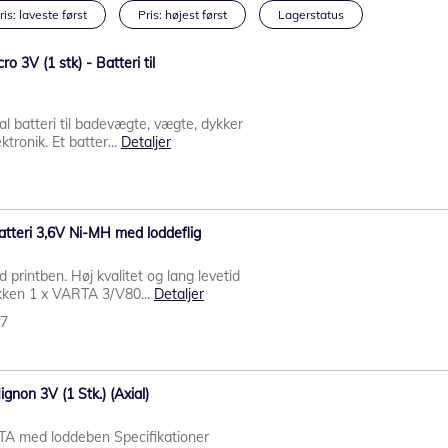
ris: laveste først
Pris: højest først
Lagerstatus
o 3V (1 stk) - Batteri til
l batteri til badevægte, vægte, dykker
ronik. Et batter...
Detaljer
tteri 3,6V Ni-MH med loddeflig
 printben. Høj kvalitet og lang levetid
kken 1 x VARTA 3/V80...
Detaljer
87
gnon 3V (1 Stk.) (Axial)
RTA med loddeben Specifikationer