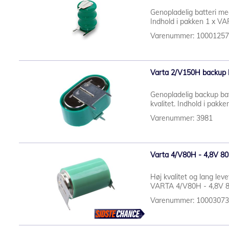
Genopladelig batteri med
Indhold i pakken 1 x VA
Varenummer: 1000125
Varta 2/V150H backup 
Genopladelig backup bat
kvalitet. Indhold i pak
Varenummer: 3981
Varta 4/V80H - 4,8V 8
Høj kvalitet og lang lev
VARTA 4/V80H - 4,8V 8
Varenummer: 1000307