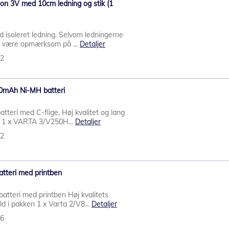
non 3V med 10cm ledning og stik (1
d isoleret ledning. Selvom ledningerne
tid være opmærksom på ...
Detaljer
42
0mAh Ni-MH batteri
tteri med C-flige. Høj kvalitet og lang
en 1 x VARTA 3/V250H...
Detaljer
02
tteri med printben
batteri med printben Høj kvalitets
d i pakken 1 x Varta 2/V8...
Detaljer
86