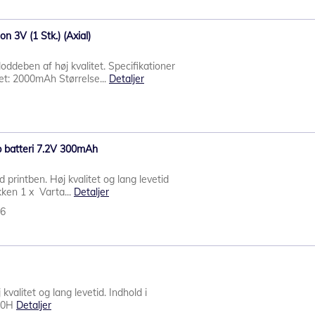
n 3V (1 Stk.) (Axial)
ddeben af høj kvalitet. Specifikationer
et: 2000mAh Størrelse...
Detaljer
 batteri 7.2V 300mAh
 printben. Høj kvalitet og lang levetid
kken 1 x Varta...
Detaljer
56
kvalitet og lang levetid. Indhold i
80H
Detaljer