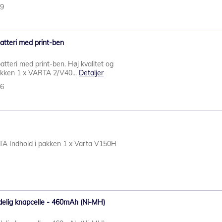
29
tteri med print-ben
tteri med print-ben. Høj kvalitet og
pakken 1 x VARTA 2/V40...
Detaljer
66
RTA Indhold i pakken 1 x Varta V150H
elig knapcelle - 460mAh (Ni-MH)