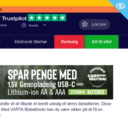
ti
Min indkøbskurv
Lave
0,00 DKK
vice
Konto
om
r
Elektronik tilbehør
Restsalg
Alt til elbil
olte af at tilbyde et bredt udvalg af deres blybatterier. Disse
ner. Med VARTA Blybatterier kan du være sikker på at få en
.