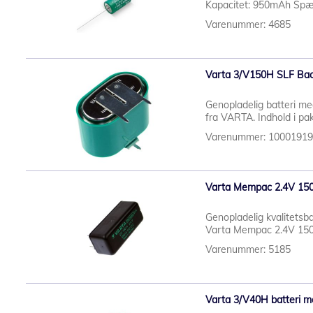
Kapacitet: 950mAh Spæn
Varenummer: 4685
Varta 3/V150H SLF Back
Genopladelig batteri med
fra VARTA. Indhold i pa
Varenummer: 1000191
Varta Mempac 2.4V 15
Genopladelig kvalitetsba
Varta Mempac 2.4V 15
Varenummer: 5185
Varta 3/V40H batteri m