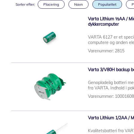
Sorter efter:
Placering
Navn
Popularitet
P
Varta Lithium ½AA / Micr
dykkercomputer
VARTA 6127 er et specia
computere og anden elekt
Varenummer: 2815
Varta 3/V80H backup ba
Genopladelig batteri med
fra VARTA. Indhold i pa
Varenummer: 1000160
Varta Lithium 1/2AA / Mi
Kvalitetsbatteri fra VA