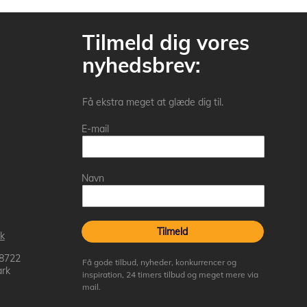
Tilmeld dig vores
nyhedsbrev:
Få ekstra meget at glæde dig til.
E-mail
Navn
Tilmeld
k
 8722
Få gode tilbud, nyheder, konkurrencer og
rk
inspiration, 24 timers tilbud og meget mere via
mail.