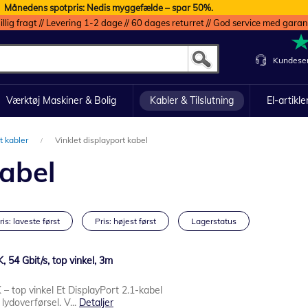
Månedens spotpris: Nedis myggefælde – spar 50%.
illig fragt // Levering 1-2 dage // 60 dages returret // God service med garan
Kundeser
Værktøj Maskiner & Bolig
Kabler & Tilslutning
El-artikle
t kabler
Vinklet displayport kabel
kabel
ris: laveste først
Pris: højest først
Lagerstatus
, 54 Gbit/s, top vinkel, 3m
 – top vinkel Et DisplayPort 2.1-kabel
g lydoverførsel. V...
Detaljer