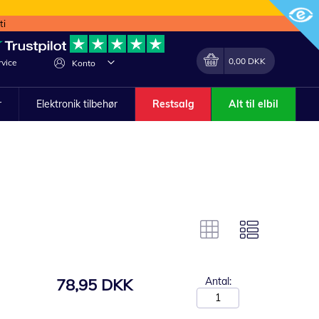
ti
Min indkøbskurv
Lave
0,00 DKK
vice
Konto
om
r
Elektronik tilbehør
Restsalg
Alt til elbil
78,95 DKK
Antal: