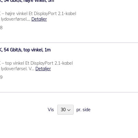
, 54 Gbit/s, højre vinkel, 5m
 – højre vinkel Et DisplayPort 2.1-kabel
 lydoverførsel....
Detaljer
88
, 54 Gbit/s, top vinkel, 1m
 – top vinkel Et DisplayPort 2.1-kabel
g lydoverførsel. V...
Detaljer
89
Vis
pr. side