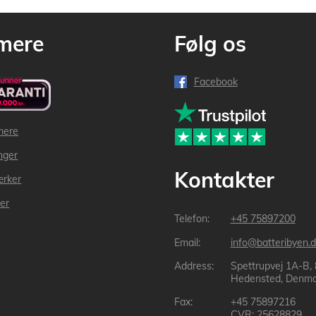
mere
Følg os
Facebook
mere
inger
Kontakter
ærker
der
+45 75897200
info@batteribyen.d
Spettrupvej 1A-B,
Hedensted, Denma
+45 75897216
CVR: 25628829