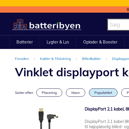
B
Skip
to
Content
Batterier
Lygter & Lys
Oplader & Booster
Forsiden
Kabler & Tilslutning
Billedkabler
Displaypor
Vinklet displayport 
Sorter efter:
Placering
Navn
Popularitet
P
DisplayPort 2.1 kabel, 8K
DisplayPort 2.1 kabel 8K
til højopløselig billed- o