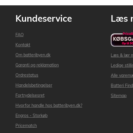
Kundeservice
Læs 
FAQ
Kontakt
Om batteribyen.dk
Læs & lær 
Garanti og reklamation
Ledige still
Ordrestatus
Alle varem
Handelsbetingelser
Batteri Fin
Fortrydelsesret
Sitemap
Hvorfor handle hos batteribyen.dk?
Engros - Storkøb
Pricematch