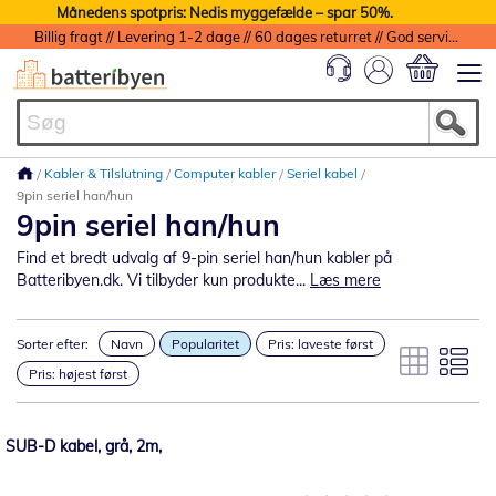
Månedens spotpris: Nedis myggefælde – spar 50%.
Billig fragt // Levering 1-2 dage // 60 dages returret // God service med garanti
Min indkøbs
Kabler & Tilslutning
Computer kabler
Seriel kabel
9pin seriel han/hun
9pin seriel han/hun
Find et bredt udvalg af 9-pin seriel han/hun kabler på
Batteribyen.dk. Vi tilbyder kun produkte...
Læs mere
Sorter efter:
Navn
Popularitet
Pris: laveste først
Pris: højest først
SUB-D kabel, grå, 2m,