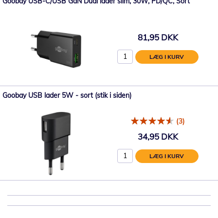
Goobay USB-C/USB GaN Dual lader slim, 30W, PD/QC, Sort
81,95 DKK
LÆG I KURV
Goobay USB lader 5W - sort (stik i siden)
(3)
34,95 DKK
LÆG I KURV