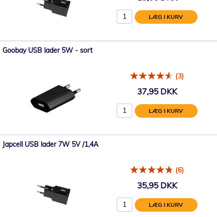
LÆG I KURV
Goobay USB lader 5W - sort
(3)
37,95 DKK
LÆG I KURV
Japcell USB lader 7W 5V /1,4A
(6)
35,95 DKK
LÆG I KURV