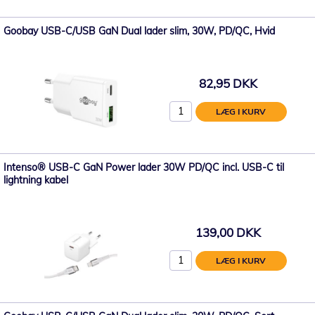
Goobay USB-C/USB GaN Dual lader slim, 30W, PD/QC, Hvid
82,95 DKK
LÆG I KURV
Intenso® USB-C GaN Power lader 30W PD/QC incl. USB-C til
lightning kabel
139,00 DKK
LÆG I KURV