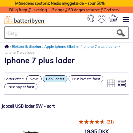
Månedens spotpris: Nedis myggefælde – spar 50%.
Billig fragt // Levering 1-2 dage // 60 dages returret // God service med garanti
Min indkøbs
Elektronik tilbehør
Apple iphone tilbehør
Iphone 7 plus tilbehør
Iphone 7 plus lader
Iphone 7 plus lader
Sorter efter:
Navn
Popularitet
Pris: laveste først
Pris: højest først
Japcell USB lader 5W - sort
(21)
19,95 DKK