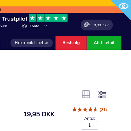
ti
Min indkøbskurv
Lave
0,00 DKK
vice
Konto
om
r
Elektronik tilbehør
Restsalg
Alt til elbil
(21)
19,95 DKK
Antal: