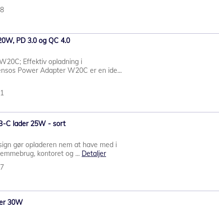
48
20W, PD 3.0 og QC 4.0
W20C; Effektiv opladning i
tensos Power Adapter W20C er en ide...
41
-C lader 25W - sort
sign gør opladeren nem at have med i
hjemmebrug, kontoret og ...
Detaljer
27
der 30W