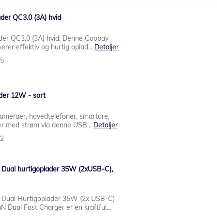
der QC3.0 (3A) hvid
er QC3.0 (3A) hvid: Denne Goobay
rer effektiv og hurtig oplad...
Detaljer
35
der 12W - sort
kameraer, hovedtelefoner, smarture,
er med strøm via denne USB...
Detaljer
32
ual hurtigoplader 35W (2xUSB-C),
Dual Hurtigoplader 35W (2x USB-C)
ual Fast Charger er en kraftful...