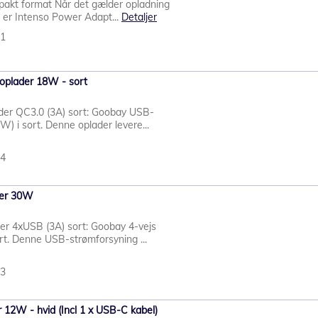
mpakt format Når det gælder opladning
 er Intenso Power Adapt...
Detaljer
61
oplader 18W - sort
er QC3.0 (3A) sort: Goobay USB-
) i sort. Denne oplader levere...
34
der 30W
er 4xUSB (3A) sort: Goobay 4-vejs
t. Denne USB-strømforsyning ...
33
12W - hvid (Incl 1 x USB-C kabel)