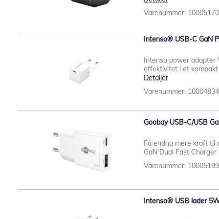
Varenummer: 1000517
Intenso® USB-C GaN P
Intenso power adapter
effektivitet i et kompa
Detaljer
Varenummer: 1000483
Goobay USB-C/USB GaN 
Få endnu mere kraft t
GaN Dual Fast Charger S
Varenummer: 1000519
Intenso® USB lader 5