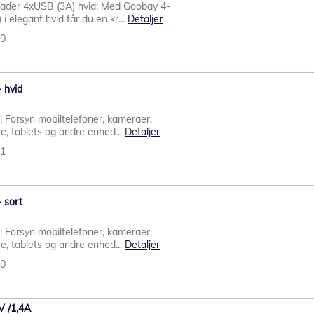
ader 4xUSB (3A) hvid: Med Goobay 4-
 elegant hvid får du en kr...
Detaljer
40
 hvid
! Forsyn mobiltelefoner, kameraer,
e, tablets og andre enhed...
Detaljer
31
 sort
! Forsyn mobiltelefoner, kameraer,
e, tablets og andre enhed...
Detaljer
30
V /1,4A