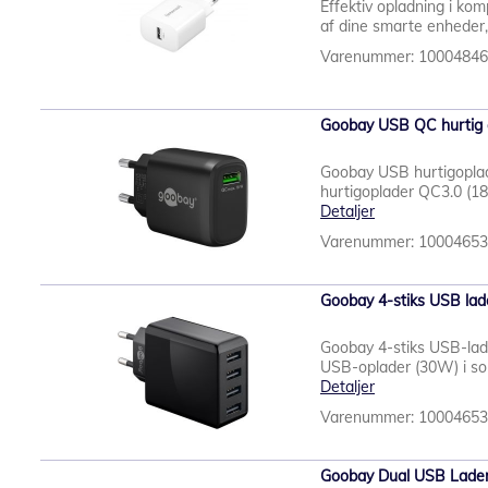
Effektiv opladning i ko
af dine smarte enheder,
Varenummer: 1000484
Goobay USB QC hurtig 
Goobay USB hurtigoplad
hurtigoplader QC3.0 (18W
Detaljer
Varenummer: 1000465
Goobay 4-stiks USB la
Goobay 4-stiks USB-lad
USB-oplader (30W) i sor
Detaljer
Varenummer: 1000465
Goobay Dual USB Lader 