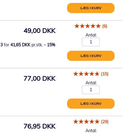
LÆG I KURV
(6)
49,00 DKK
Antal:
3
for
41,65 DKK
pr.stk.
-
15
%
LÆG I KURV
(15)
77,00 DKK
Antal:
LÆG I KURV
(29)
76,95 DKK
Antal: