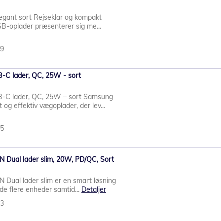
legant sort Rejseklar og kompakt
B-oplader præsenterer sig me...
49
C lader, QC, 25W - sort
-C lader, QC, 25W – sort Samsung
og effektiv vægoplader, der lev...
95
Dual lader slim, 20W, PD/QC, Sort
ual lader slim er en smart løsning
lade flere enheder samtid...
Detaljer
83