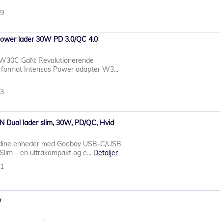
09
ower lader 30W PD 3.0/QC 4.0
 W30C GaN: Revolutionerende
kt format Intensos Power adapter W3...
43
Dual lader slim, 30W, PD/QC, Hvid
il dine enheder med Goobay USB-C/USB
lim – en ultrakompakt og e...
Detaljer
91
W