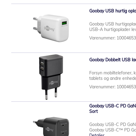
Goobay USB hurtig opla
Goobay USB hurtigoplad
USB-A hurtigoplader leve
Varenummer: 1000465
Goobay Dobbelt USB la
Forsyn mobiltelefoner, 
tablets og andre enhed
Varenummer: 1000465
Goobay USB-C PD GaN D
Sort
Goobay USB-C PD GaN 
Goobay USB-C™ PD GaN D
Detaljer