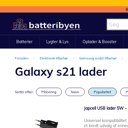
B
Skip
to
Content
Batterier
Lygter & Lys
Oplader & Booster
Forsiden
Elektronik tilbehør
Samsung mobil tilbehør
Galaxy s21 lader
Sorter efter:
Placering
Navn
Popularitet
P
Japcell USB lader 5W - 
Universel kompatibilitet
et bredt udvalg af enhe