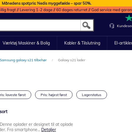
Månedens spotpris: Nedis myggefælde – spar 50%.
illig fragt // Levering 1-2 dage // 60 dages returret // God service med garan
Kundeser
Værktøj Maskiner & Bolig
Kabler & Tilslutning
El-artikle
Samsung galaxy s21 tilbehør
Galaxy s21 lader
ris: laveste først
Pris: højest først
Lagerstatus
sort
 Denne oplader er designet til at oplade
der. Fra smartphone...
Detaljer