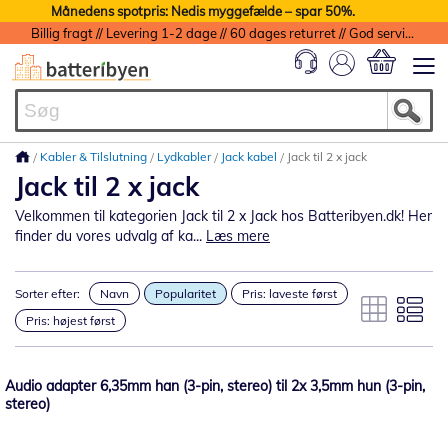
Månedens spotpris: Nedis myggefælde – spar 50%.
Billig fragt // Levering 1-2 dage // 60 dages returret // God service med garanti
Min indkøbs
Kabler & Tilslutning
Lydkabler
Jack kabel
Jack til 2 x jack
Jack til 2 x jack
Velkommen til kategorien Jack til 2 x Jack hos Batteribyen.dk! Her
finder du vores udvalg af ka...
Læs mere
Sorter efter:
Navn
Popularitet
Pris: laveste først
Pris: højest først
Audio adapter 6,35mm han (3-pin, stereo) til 2x 3,5mm hun (3-pin,
stereo)