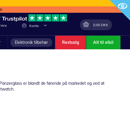
ti
Min indkøbskurv
Lave
0,00 DKK
vice
Konto
om
r
Elektronik tilbehør
Restsalg
Alt til elbil
- Panzerglass er blandt de førende på markedet og ved at
rtwatch.