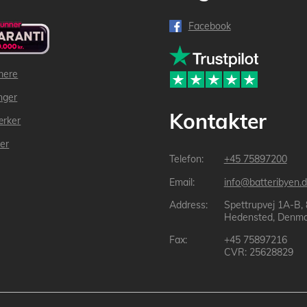
Facebook
mere
inger
Kontakter
ærker
der
+45 75897200
info@batteribyen.d
Spettrupvej 1A-B,
Hedensted, Denma
+45 75897216
CVR: 25628829