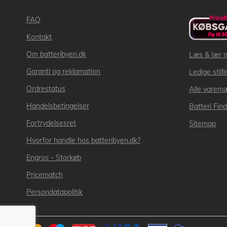
FAQ
Kontakt
Om batteribyen.dk
Læs & lær 
Garanti og reklamation
Ledige still
Ordrestatus
Alle varem
Handelsbetingelser
Batteri Fin
Fortrydelsesret
Sitemap
Hvorfor handle hos batteribyen.dk?
Engros - Storkøb
Pricematch
Persondatapolitik