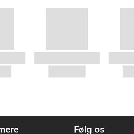
mere
Følg os