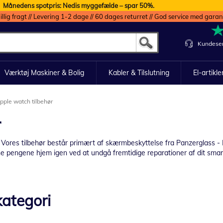
Månedens spotpris: Nedis myggefælde – spar 50%.
illig fragt // Levering 1-2 dage // 60 dages returret // God service med garan
Kundeser
Værktøj Maskiner & Bolig
Kabler & Tilslutning
El-artikle
pple watch tilbehør
r
. Vores tilbehør består primært af skærmbeskyttelse fra Panzerglass 
ene pengene hjem igen ved at undgå fremtidige reparationer af dit sma
ategori