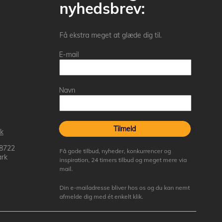
nyhedsbrev:
Få ekstra meget at glæde dig til.
E-mail
Navn
Tilmeld
k
 8722
Få gode tilbud, nyheder, konkurrencer og
rk
inspiration, 24 timers tilbud og meget mere via
mail.
Din e-mailadresse bliver hos os og du kan nemt
afmelde dig med ét enkelt klik.