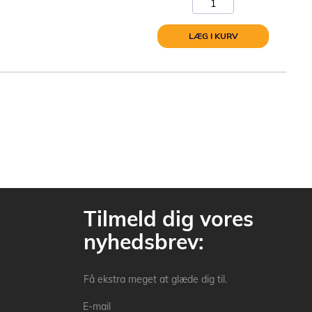
LÆG I KURV
Tilmeld dig vores
nyhedsbrev:
Få ekstra meget at glæde dig til.
E-mail