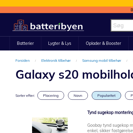
B
Skip
to
Content
Batterier
Lygter & Lys
Oplader & Booster
Forsiden
Elektronik tilbehør
Samsung mobil tilbehør
Galaxy s20 mobilholde
Sorter efter:
Placering
Navn
Popularitet
P
Tynd sugekop montering
Goobay tynd sugekop mon
enkel, sikker fastgørelse