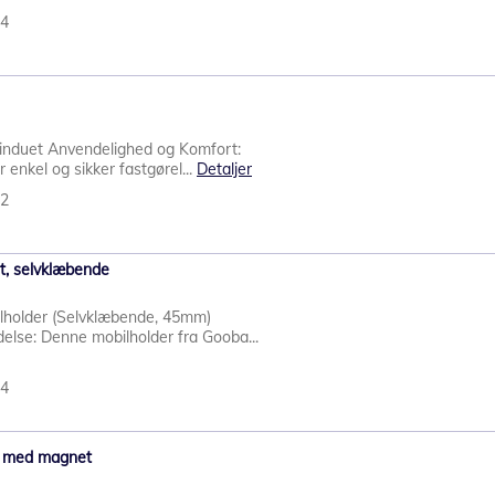
94
vinduet Anvendelighed og Komfort:
 enkel og sikker fastgørel...
Detaljer
62
t, selvklæbende
lholder (Selvklæbende, 45mm)
delse: Denne mobilholder fra Gooba...
64
en med magnet