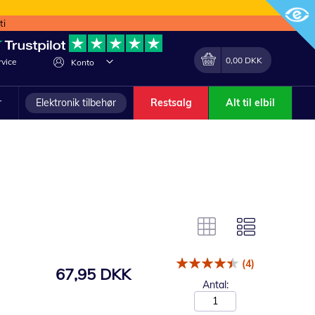
ti
Min indkøbskurv
Lave
0,00 DKK
vice
Konto
om
r
Elektronik tilbehør
Restsalg
Alt til elbil
(4)
67,95 DKK
Antal: