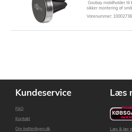
Goobay mobilholder til
sikker montering af små
Varenummer: 1000273
Kundeservice
Læs 
FAQ
Kontakt
Om batteribyen.dk
Læs & lær 