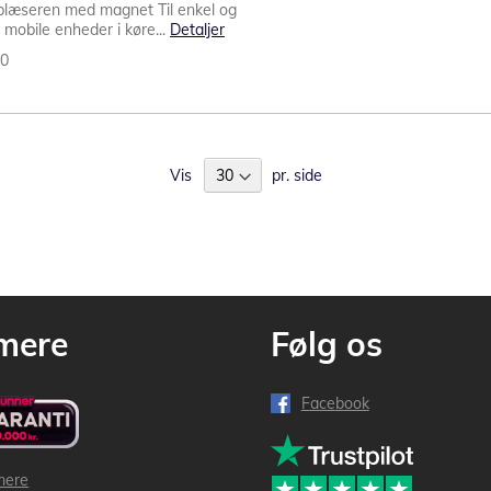
 blæseren med magnet Til enkel og
 mobile enheder i køre...
Detaljer
60
Vis
pr. side
mere
Følg os
Facebook
mere