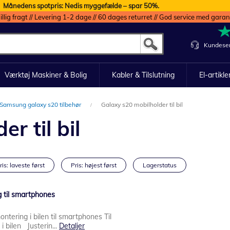
Månedens spotpris: Nedis myggefælde – spar 50%.
illig fragt // Levering 1-2 dage // 60 dages returret // God service med garan
Kundeser
Værktøj Maskiner & Bolig
Kabler & Tilslutning
El-artikle
Samsung galaxy s20 tilbehør
Galaxy s20 mobilholder til bil
r til bil
ris: laveste først
Pris: højest først
Lagerstatus
 til smartphones
tering i bilen til smartphones Til
 i bilen Justerin...
Detaljer