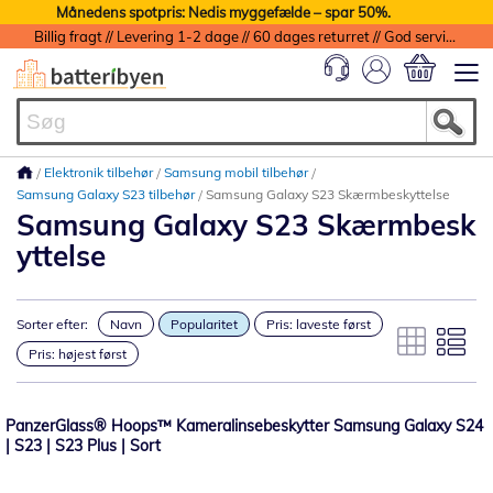
Månedens spotpris: Nedis myggefælde – spar 50%.
Billig fragt // Levering 1-2 dage // 60 dages returret // God service med garanti
Min indkøbs
Elektronik tilbehør
Samsung mobil tilbehør
Samsung Galaxy S23 tilbehør
Samsung Galaxy S23 Skærmbeskyttelse
Samsung Galaxy S23 Skærmbesk
yttelse
Sorter efter:
Navn
Popularitet
Pris: laveste først
Pris: højest først
PanzerGlass® Hoops™ Kameralinsebeskytter Samsung Galaxy S24
| S23 | S23 Plus | Sort