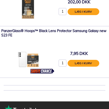
202,00 DKK
LÆG I KURV
PanzerGlass® Hoops™ Black Lens Protector Samsung Galaxy new
S23 FE
7,95 DKK
LÆG I KURV