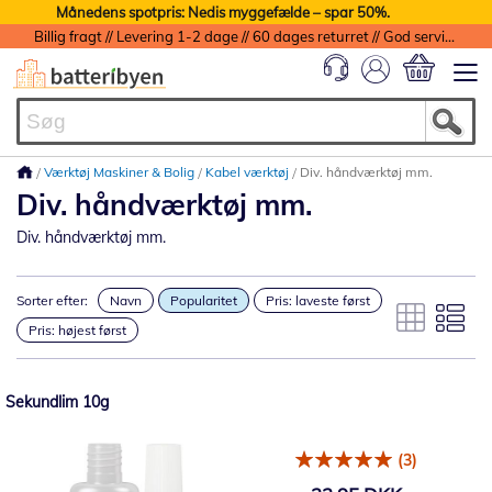
Månedens spotpris: Nedis myggefælde – spar 50%.
Billig fragt // Levering 1-2 dage // 60 dages returret // God service med garanti
Min indkøbs
Værktøj Maskiner & Bolig
Kabel værktøj
Div. håndværktøj mm.
Div. håndværktøj mm.
Div. håndværktøj mm.
Sorter efter:
Navn
Popularitet
Pris: laveste først
Pris: højest først
Sekundlim 10g
(3)