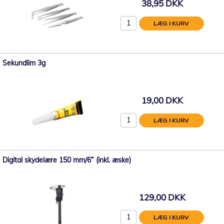
38,95 DKK
LÆG I KURV
Sekundlim 3g
19,00 DKK
LÆG I KURV
Digital skydelære 150 mm/6” (inkl. æske)
129,00 DKK
LÆG I KURV