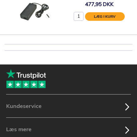
477,95 DKK
LÆG I KURV
Kundeservice
Læs mere