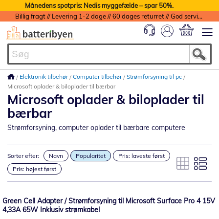
Månedens spotpris: Nedis myggefælde – spar 50%.
Billig fragt // Levering 1-2 dage // 60 dages returret // God service med garanti
Min indkøbs
Elektronik tilbehør
Computer tilbehør
Strømforsyning til pc
Microsoft oplader & biloplader til bærbar
Microsoft oplader & biloplader til
bærbar
Strømforsyning, computer oplader til bærbare computere
Sorter efter:
Navn
Popularitet
Pris: laveste først
Pris: højest først
Green Cell Adapter / Strømforsyning til Microsoft Surface Pro 4 15V
4,33A 65W Inklusiv strømkabel