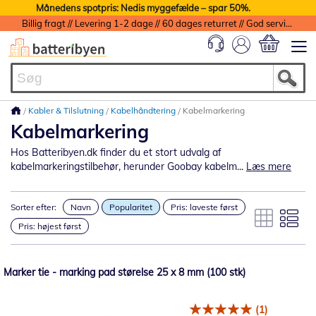
Månedens spotpris: Nedis myggefælde – spar 50%.
Billig fragt // Levering 1-2 dage // 60 dages returret // God service med garanti
Min indkøbs
Kabler & Tilslutning
Kabelhåndtering
Kabelmarkering
Kabelmarkering
Hos Batteribyen.dk finder du et stort udvalg af
kabelmarkeringstilbehør, herunder Goobay kabelm...
Læs mere
Sorter efter:
Navn
Popularitet
Pris: laveste først
Pris: højest først
Marker tie - marking pad størelse 25 x 8 mm (100 stk)
(1)