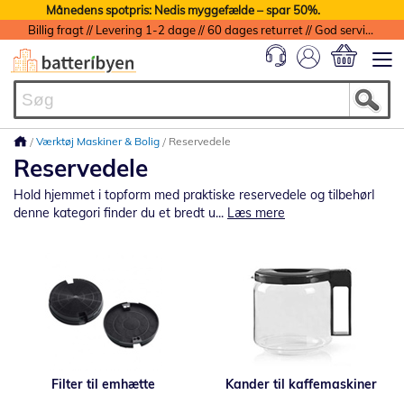
Månedens spotpris: Nedis myggefælde – spar 50%.
Billig fragt // Levering 1-2 dage // 60 dages returret // God service med garanti
Min indkøbs
Værktøj Maskiner & Bolig
Reservedele
Reservedele
Hold hjemmet i topform med praktiske reservedele og tilbehørI
denne kategori finder du et bredt u...
Læs mere
Filter til emhætte
Kander til kaffemaskiner