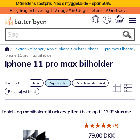
Månedens spotpris: Nedis myggefælde – spar 50%.
Billig fragt // Levering 1-2 dage // 60 dages returret // God service med garanti
Min indkøbs
Elektronik tilbehør
Apple iphone tilbehør
Iphone 11 pro max tilbehør
Iphone 11 pro max bilholder
Iphone 11 pro max bilholder
Sorter efter:
Navn
Popularitet
Pris: laveste først
Pris: højest først
Tablet- og mobilholder til nakkestøtten i bilen op til 12,9" skærme
(5)
79,00 DKK