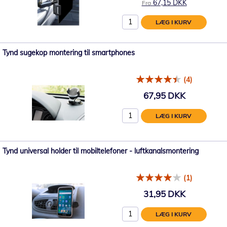
67,15 DKK
Fra
LÆG I KURV
Tynd sugekop montering til smartphones
(4)
67,95 DKK
LÆG I KURV
Tynd universal holder til mobiltelefoner - luftkanalsmontering
(1)
31,95 DKK
LÆG I KURV