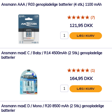
Ansmann AAA / R03 genopladelige batterier (4 stk.) 1100 mAh
(7)
121,95 DKK
LÆG I KURV
Ansmann maxE C / Baby / R14 4500mAh (2 Stk.) genopladelige
batterier
(1)
164,95 DKK
LÆG I KURV
Ansmann maxE D / Mono / R20 8500 mAh (2 Stk.) genopladelige
batterier