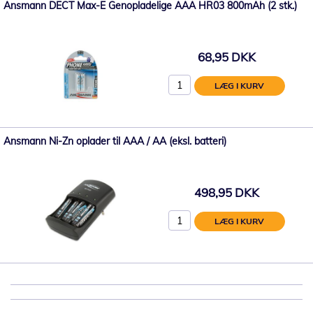
Ansmann DECT Max-E Genopladelige AAA HR03 800mAh (2 stk.)
68,95 DKK
LÆG I KURV
Ansmann Ni-Zn oplader til AAA / AA (eksl. batteri)
498,95 DKK
LÆG I KURV