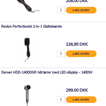
208,00 DKK
LÆG I KURV
Revlon Perfectionist 2-in-1 Glattebørste
226,95 DKK
LÆG I KURV
Denver HDD-1400DGR hårtørrer med LED-display – 1400W
299,00 DKK
LÆG I KURV