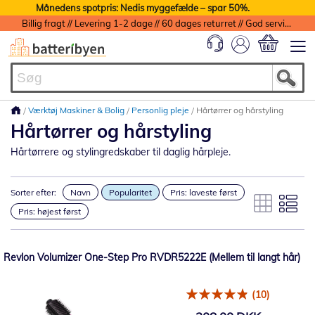
Månedens spotpris: Nedis myggefælde – spar 50%.
Billig fragt // Levering 1-2 dage // 60 dages returret // God service med garanti
Min indkøbs
Værktøj Maskiner & Bolig
Personlig pleje
Hårtørrer og hårstyling
Hårtørrer og hårstyling
Hårtørrere og stylingredskaber til daglig hårpleje.
Sorter efter:
Navn
Popularitet
Pris: laveste først
Pris: højest først
Revlon Volumizer One-Step Pro RVDR5222E (Mellem til langt hår)
(10)