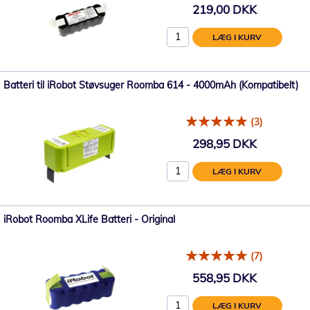
219,00 DKK
LÆG I KURV
Batteri til iRobot Støvsuger Roomba 614 - 4000mAh (Kompatibelt)
(3)
298,95 DKK
LÆG I KURV
iRobot Roomba XLife Batteri - Original
(7)
558,95 DKK
LÆG I KURV