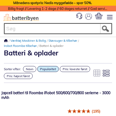
Månedens spotpris: Nedis myggefælde – spar 50%.
Billig fragt // Levering 1-2 dage // 60 dages returret // God service med garanti
Min indkøbs
Værktøj Maskiner & Bolig
Støvsuger & tilbehør
Irobot Roomba tilbehør
Batteri & oplader
Batteri & oplader
Sorter efter:
Navn
Popularitet
Pris: laveste først
Pris: højest først
Japcell batteri til Roomba iRobot 500/600/700/800 serierne - 3000
mAh
(195)