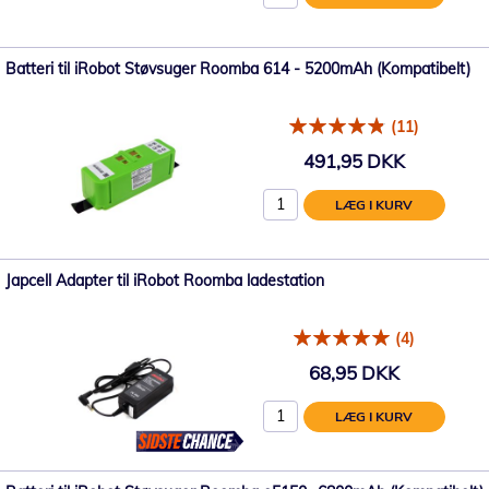
Batteri til iRobot Støvsuger Roomba 614 - 5200mAh (Kompatibelt)
(11)
491,95 DKK
LÆG I KURV
Japcell Adapter til iRobot Roomba ladestation
(4)
68,95 DKK
LÆG I KURV