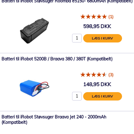
Batteri til iRobot Støvsuger Roomba e5150- 6800mAh (Kompatibelt)
(1)
598,95 DKK
LÆG I KURV
Batteri til iRobot 5200B / Braava 380 / 380T (Kompatibelt)
(3)
148,95 DKK
LÆG I KURV
Batteri til iRobot Støvsuger Braava Jet 240 - 2000mAh
(Kompatibelt)