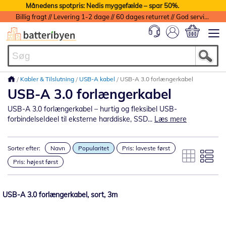
Månedens spotpris: Nedis myggefælde – spar 50%.
Billig fragt // Levering 1-2 dage // 60 dages returret // God service med garanti
Min indkøbs
Kabler & Tilslutning
USB-A kabel
USB-A 3.0 forlængerkabel
USB-A 3.0 forlængerkabel
USB-A 3.0 forlængerkabel – hurtig og fleksibel USB-
forbindelseIdeel til eksterne harddiske, SSD...
Læs mere
Sorter efter:
Navn
Popularitet
Pris: laveste først
Pris: højest først
USB-A 3.0 forlængerkabel, sort, 3m