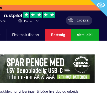
ti
Min indkøbskurv
Lave
0,00 DKK
vice
Konto
om
r
Elektronik tilbehør
Restsalg
Alt til elbil
skilder, har vi løsninger til både hverdag og arbejde.