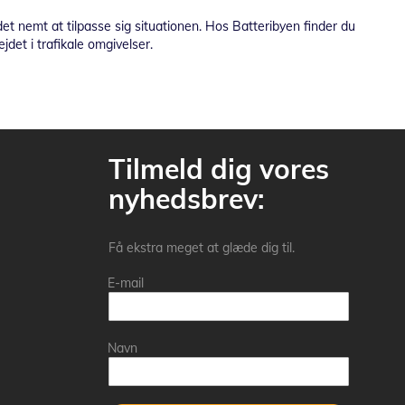
et nemt at tilpasse sig situationen. Hos Batteribyen finder du
jdet i trafikale omgivelser.
Tilmeld dig vores
nyhedsbrev:
Få ekstra meget at glæde dig til.
E-mail
Navn