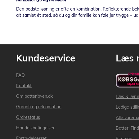
Den bedste løsning er ofte en kombination. Reflekterende bekl
alt samlet ét sted, så du og din familie kan føle jer trygge – u
Kundeservice
Læs 
FAQ
Kontakt
Om batteribyen.dk
Læs & lær 
Garanti og reklamation
Ledige still
Ordrestatus
Alle varem
Handelsbetingelser
Batteri Fin
Fortrydelsesret
Sitemap