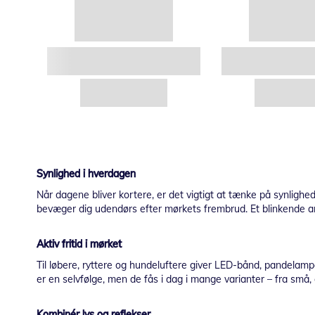
Synlighed i hverdagen
Når dagene bliver kortere, er det vigtigt at tænke på synlighed
bevæger dig udendørs efter mørkets frembrud. Et blinkende armbå
Aktiv fritid i mørket
Til løbere, ryttere og hundeluftere giver LED-bånd, pandelampe
er en selvfølge, men de fås i dag i mange varianter – fra små, e
Kombinér lys og reflekser