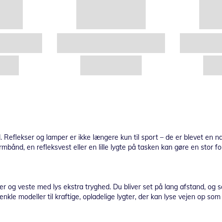
. Reflekser og lamper er ikke længere kun til sport – de er blevet en nat
nd, en refleksvest eller en lille lygte på tasken kan gøre en stor fors
r og veste med lys ekstra tryghed. Du bliver set på lang afstand, og sa
nkle modeller til kraftige, opladelige lygter, der kan lyse vejen op som 