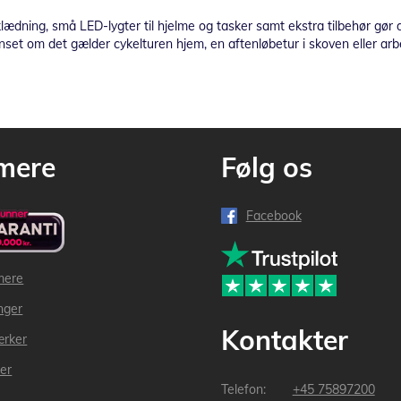
ædning, små LED-lygter til hjelme og tasker samt ekstra tilbehør gør d
anset om det gælder cykelturen hjem, en aftenløbetur i skoven eller arbe
mere
Følg os
Facebook
mere
inger
Kontakter
ærker
der
+45 75897200