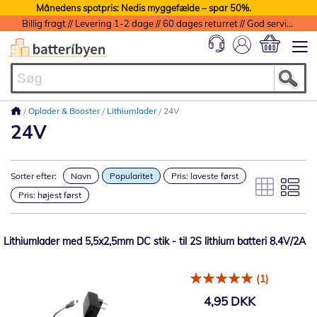
Månedens spotpris: Nedis myggefælde – spar 50%.
Billig fragt // Levering 1-2 dage // 60 dages returret // God service med garanti
Min indkøbs
Oplader & Booster
Lithiumlader
24V
24V
Sorter efter:
Navn
Popularitet
Pris: laveste først
Pris: højest først
Lithiumlader med 5,5x2,5mm DC stik - til 2S lithium batteri 8.4V/2A
(1)
4,95 DKK