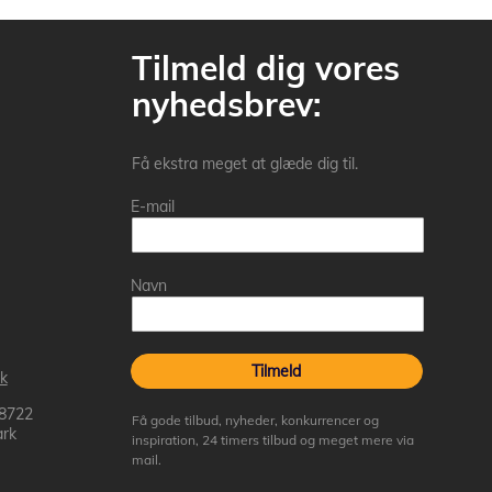
Tilmeld dig vores
nyhedsbrev:
Få ekstra meget at glæde dig til.
E-mail
Navn
Tilmeld
k
 8722
Få gode tilbud, nyheder, konkurrencer og
rk
inspiration, 24 timers tilbud og meget mere via
mail.