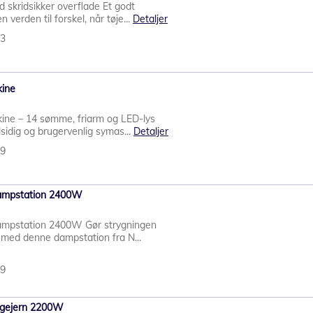
 skridsikker overflade Et godt
verden til forskel, når tøje...
Detaljer
43
kine
ine – 14 sømme, friarm og LED-lys
sidig og brugervenlig symas...
Detaljer
99
dampstation 2400W
ampstation 2400W Gør strygningen
v med denne dampstation fra N...
99
ygejern 2200W