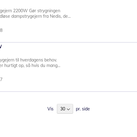
ygejern 2200W Gør strygningen
øse dampstrygejern fra Nedis, de...
98
W
trygejern til hverdagens behov.
 hurtigt op, så hvis du mang...
07
Vis
pr. side