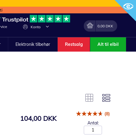
ti
Min indkøbskurv
Lave
0,00 DKK
vice
Konto
om
r
Elektronik tilbehør
Restsalg
Alt til elbil
(8)
104,00 DKK
Antal: