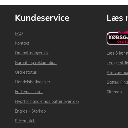
Kundeservice
Læs 
FAQ
Kontakt
Om batteribyen.dk
Læs & lær 
Garanti og reklamation
Ledige still
Ordrestatus
Alle varem
Handelsbetingelser
Batteri Fin
Fortrydelsesret
Sitemap
Hvorfor handle hos batteribyen.dk?
Engros - Storkøb
Pricematch