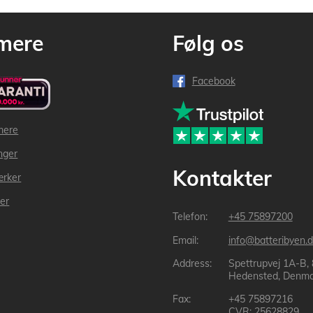
mere
Følg os
Facebook
mere
inger
Kontakter
ærker
der
+45 75897200
info@batteribyen.d
Spettrupvej 1A-B,
Hedensted, Denma
+45 75897216
CVR: 25628829