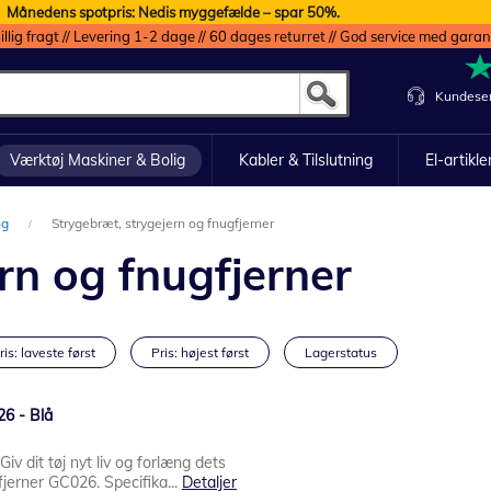
Månedens spotpris: Nedis myggefælde – spar 50%.
illig fragt // Levering 1-2 dage // 60 dages returret // God service med garan
Kundeser
Værktøj Maskiner & Bolig
Kabler & Tilslutning
El-artikle
ng
Strygebræt, strygejern og fnugfjerner
rn og fnugfjerner
ris: laveste først
Pris: højest først
Lagerstatus
26 - Blå
iv dit tøj nyt liv og forlæng dets
fjerner GC026. Specifika...
Detaljer