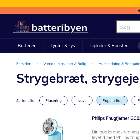
B
Skip
to
Content
Batterier
Lygter & Lys
Oplader & Booster
Forsiden
Værktøj Maskiner & Bolig
Husholdning & Rengøri
Strygebræt, strygeje
Sorter efter:
Placering
Navn
Popularitet
P
Philips Fnugfjerner GC0
Din garderobes redning G
levetid med Philips fnug