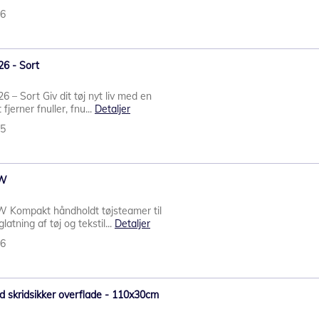
06
26 - Sort
6 – Sort Giv dit tøj nyt liv med en
 fjerner fnuller, fnu...
Detaljer
15
0W
W Kompakt håndholdt tøjsteamer til
latning af tøj og tekstil...
Detaljer
26
d skridsikker overflade - 110x30cm