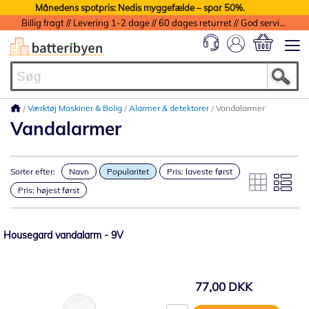
Månedens spotpris: Nedis myggefælde – spar 50%.
Billig fragt // Levering 1-2 dage // 60 dages returret // God service med garanti
Min indkøbs
Værktøj Maskiner & Bolig
Alarmer & detektorer
Vandalarmer
Vandalarmer
Sorter efter:
Navn
Popularitet
Pris: laveste først
Pris: højest først
Housegard vandalarm - 9V
77,00 DKK