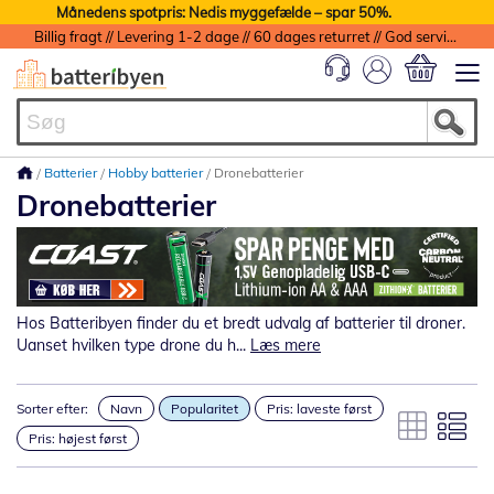
Månedens spotpris: Nedis myggefælde – spar 50%.
Billig fragt // Levering 1-2 dage // 60 dages returret // God service med garanti
Min indkøbs
Batterier
Hobby batterier
Dronebatterier
Dronebatterier
Hos Batteribyen finder du et bredt udvalg af batterier til droner.
Uanset hvilken type drone du h...
Læs mere
Sorter efter:
Navn
Popularitet
Pris: laveste først
Pris: højest først