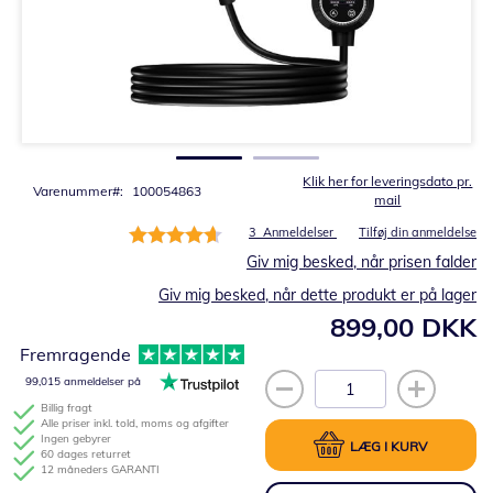
Gå
til
starten
af
billedgalleriet
Klik her for leveringsdato pr.
Varenummer
100054863
mail
Bedømmelse:
3
Anmeldelser
Tilføj din anmeldelse
93%
Giv mig besked, når prisen falder
Giv mig besked, når dette produkt er på lager
899,00 DKK
Fremragende
99,015 anmeldelser på
Billig fragt
Alle priser inkl. told, moms og afgifter
Ingen gebyrer
LÆG I KURV
60 dages returret
12 måneders GARANTI