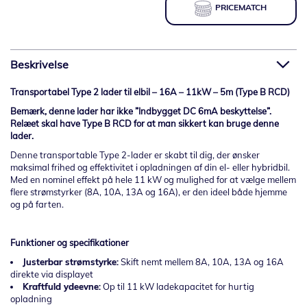
PRICEMATCH
Beskrivelse
Transportabel Type 2 lader til elbil – 16A – 11kW – 5m (Type B RCD)
Bemærk, denne lader har ikke ”Indbygget DC 6mA beskyttelse”.
Relæet skal have Type B RCD for at man sikkert kan bruge denne
lader.
Denne transportable Type 2-lader er skabt til dig, der ønsker
maksimal frihed og effektivitet i opladningen af din el- eller hybridbil.
Med en nominel effekt på hele
11 kW
og mulighed for at vælge mellem
flere strømstyrker (8A, 10A, 13A og 16A), er den ideel både hjemme
og på farten.
Funktioner og specifikationer
Justerbar strømstyrke:
Skift nemt mellem 8A, 10A, 13A og 16A
direkte via displayet
Kraftfuld ydeevne:
Op til 11 kW ladekapacitet for hurtig
opladning