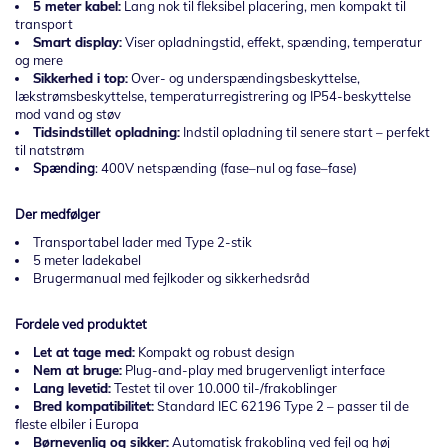
5 meter kabel:
Lang nok til fleksibel placering, men kompakt til
transport
Smart display:
Viser opladningstid, effekt, spænding, temperatur
og mere
Sikkerhed i top:
Over- og underspændingsbeskyttelse,
lækstrømsbeskyttelse, temperaturregistrering og IP54-beskyttelse
mod vand og støv
Tidsindstillet opladning:
Indstil opladning til senere start – perfekt
til natstrøm
Spænding
: 400V netspænding (fase–nul og fase–fase)
Der medfølger
Transportabel lader med Type 2-stik
5 meter ladekabel
Brugermanual med fejlkoder og sikkerhedsråd
Fordele ved produktet
Let at tage med:
Kompakt og robust design
Nem at bruge:
Plug-and-play med brugervenligt interface
Lang levetid:
Testet til over 10.000 til-/frakoblinger
Bred kompatibilitet:
Standard IEC 62196 Type 2 – passer til de
fleste elbiler i Europa
Børnevenlig og sikker:
Automatisk frakobling ved fejl og høj