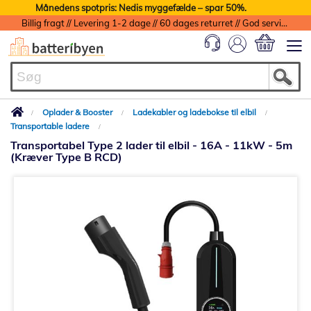
Månedens spotpris: Nedis myggefælde – spar 50%.
Billig fragt // Levering 1-2 dage // 60 dages returret // God service med garanti
Min indkøbs
Oplader & Booster
Ladekabler og ladebokse til elbil
Transportable ladere
Transportabel Type 2 lader til elbil - 16A - 11kW - 5m
(Kræver Type B RCD)
Gå
til
slutningen
af
billedgalleriet