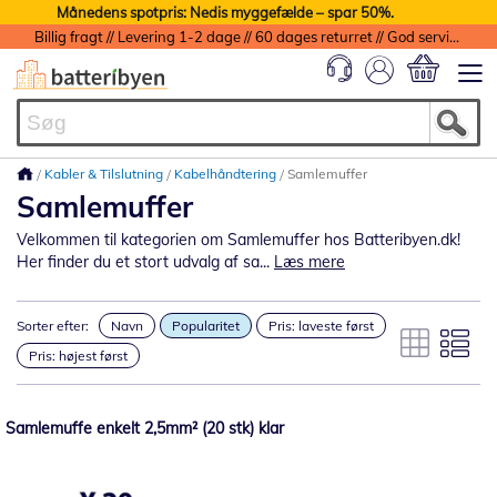
Månedens spotpris: Nedis myggefælde – spar 50%.
Billig fragt // Levering 1-2 dage // 60 dages returret // God service med garanti
Min indkøbs
Kabler & Tilslutning
Kabelhåndtering
Samlemuffer
Samlemuffer
Velkommen til kategorien om Samlemuffer hos Batteribyen.dk!
Her finder du et stort udvalg af sa...
Læs mere
Sorter efter:
Navn
Popularitet
Pris: laveste først
Pris: højest først
Samlemuffe enkelt 2,5mm² (20 stk) klar