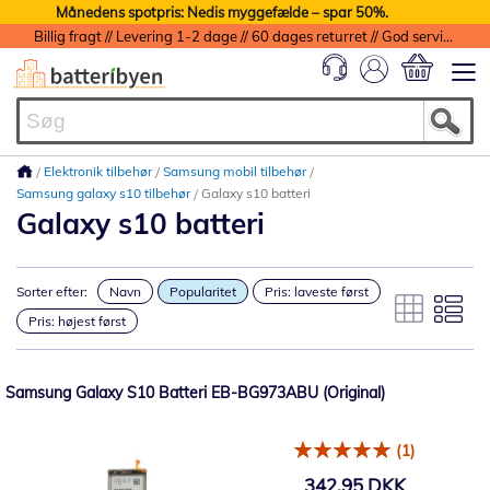
Månedens spotpris: Nedis myggefælde – spar 50%.
Billig fragt // Levering 1-2 dage // 60 dages returret // God service med garanti
Min indkøbs
Elektronik tilbehør
Samsung mobil tilbehør
Samsung galaxy s10 tilbehør
Galaxy s10 batteri
Galaxy s10 batteri
Sorter efter:
Navn
Popularitet
Pris: laveste først
Pris: højest først
Samsung Galaxy S10 Batteri EB-BG973ABU (Original)
(1)
342,95 DKK