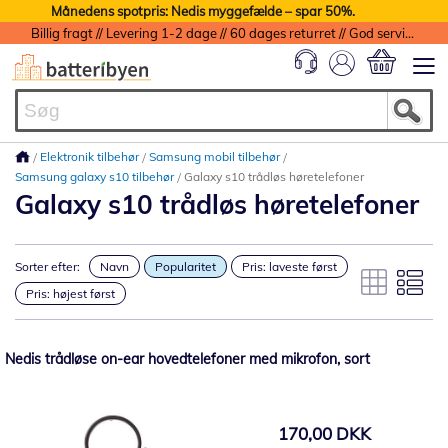
Månedens spotpris: Nedis myggefælde – spar 50%.
Billig fragt // Levering 1-2 dage // 60 dages returret // God service med garanti
Min indkøbs
Elektronik tilbehør
Samsung mobil tilbehør
Samsung galaxy s10 tilbehør
Galaxy s10 trådløs høretelefoner
Galaxy s10 trådløs høretelefoner
Sorter efter:
Navn
Popularitet
Pris: laveste først
Pris: højest først
Nedis trådløse on-ear hovedtelefoner med mikrofon, sort
170,00 DKK