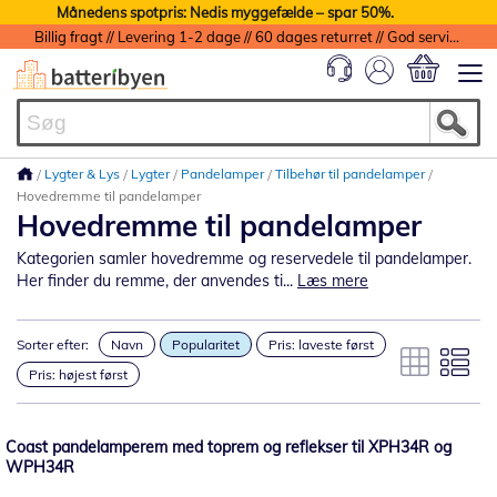
Månedens spotpris: Nedis myggefælde – spar 50%.
Billig fragt // Levering 1-2 dage // 60 dages returret // God service med garanti
Min indkøbs
Lygter & Lys
Lygter
Pandelamper
Tilbehør til pandelamper
Hovedremme til pandelamper
Hovedremme til pandelamper
Kategorien samler hovedremme og reservedele til pandelamper.
Her finder du remme, der anvendes ti...
Læs mere
Sorter efter:
Navn
Popularitet
Pris: laveste først
Pris: højest først
Coast pandelamperem med toprem og reflekser til XPH34R og
WPH34R