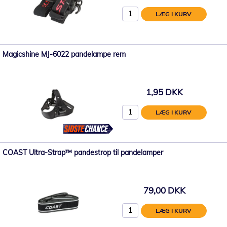
LÆG I KURV
Magicshine MJ-6022 pandelampe rem
1,95 DKK
LÆG I KURV
COAST Ultra-Strap™ pandestrop til pandelamper
79,00 DKK
LÆG I KURV