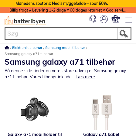
Månedens spotpris: Nedis myggefælde – spar 50%.
Billig fragt // Levering 1-2 dage // 60 dages returret // God service med garanti
Min indkøbs
Elektronik tilbehør
Samsung mobil tilbehør
Samsung galaxy a71 tilbehør
Samsung galaxy a71 tilbehør
På denne side finder du vores store udvalg af Samsung galaxy
a71 tilbehør. Vores tilbehør inklude...
Læs mere
Galaxy a71 mobilholder til
Galaxy a71 kabel