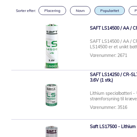
Sorter efter:
Placering
Navn
Popularitet
P
SAFT LS14500 / AA / CR-
SAFT LS14500 / AA / CR
LS14500 er et unikt batt
Varenummer: 2671
SAFT LS14250 / CR-SL75
3.6V (1 stk.)
Lithium specialbatteri - 
strømforsyning til kræv
Varenummer: 3516
Saft LS17500 - Lithium s