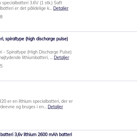
pecialbatteri 3.6V (1 stk.) Saft
atteri er det pålidelige k...
Detaljer
58
, spiraltype (high discharge pulse)
- Spiraltype (High Discharge Pulse)
jtydende lithiumbatteri, ...
Detaljer
55
er en lithium specialbatteri, der er
 ydeevne og bruges i en...
Detaljer
atteri 3,6v lithium 2600 mAh batteri