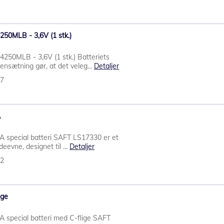
4250MLB - 3,6V (1 stk.)
4250MLB - 3,6V (1 stk.) Batteriets
nsætning gør, at det veleg...
Detaljer
57
A
 special batteri SAFT LS17330 er et
eevne, designet til ...
Detaljer
12
ige
 special batteri med C-flige SAFT