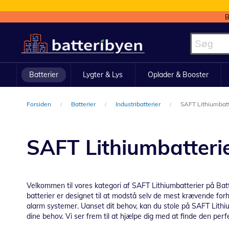
B
Skip
to
Content
Batterier
Lygter & Lys
Oplader & Booster
Forsiden
Batterier
Industribatterier
SAFT Lithiumbatt
SAFT Lithiumbatteri
Velkommen til vores kategori af SAFT Lithiumbatterier på Batte
batterier er designet til at modstå selv de mest krævende forho
alarm systemer. Uanset dit behov, kan du stole på SAFT Lithium
dine behov. Vi ser frem til at hjælpe dig med at finde den perf