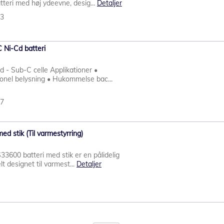
tteri med høj ydeevne, desig...
Detaljer
93
 Ni-Cd batteri
 - Sub-C celle Applikationer •
onel belysning • Hukommelse bac...
47
d stik (Til varmestyrring)
600 batteri med stik er en pålidelig
lt designet til varmest...
Detaljer