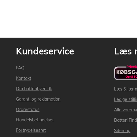
Kundeservice
Læs 
FAQ
Kontakt
Om batteribyen.dk
Læs & lær 
Garanti og reklamation
Ledige still
Ordrestatus
Alle varem
Handelsbetingelser
Batteri Fin
Fortrydelsesret
Sitemap