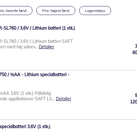
ris: laveste først
Pris: højest først
Lagerstatus
SL760 / 3.6V / Lithium batteri (1 stk.)
-SL760 / 3.6V / Lithium batteri SAFT
eri med høj ydeev...
Detaljer
6
0 / ½AA - Lithium specialbatteri -
½AA 3,6V (1 stk.) Pålidelig
ende applikationer SAFT LS...
Detaljer
12
pecialbatteri 3.6V (1 stk.)