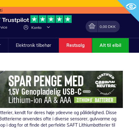
ti
Min indkøbskurv
Lave
0,00 DKK
vice
Konto
om
r
Elektronik tilbehør
Restsalg
Alt til elbil
tterier, kendt for deres høje ydeevne og pålidelighed. Disse
. Batterierne anvendes ofte i diverse sensorer, gulvvarme og
p i dag for at finde det perfekte SAFT Lithiumbatterier til