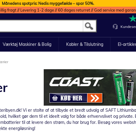
Månedens spotpris: Nedis myggefælde – spar 50%.
illig fragt // Levering 1-2 dage // 60 dages returret // God service med garan
Kundeser
Værktøj Maskiner & Bolig
Kabler & Tilslutning
El-artikle
erier
er
ribyen.dk! Vi er stolte af at tilbyde et bredt udvalg af SAFT Lithiumba
ld, hvilket gør dem til et ideelt valg for både erhvervslivet og private
batterier til at levere den strøm, du har brug for. Besøg vores websho
ekte energiløsning!