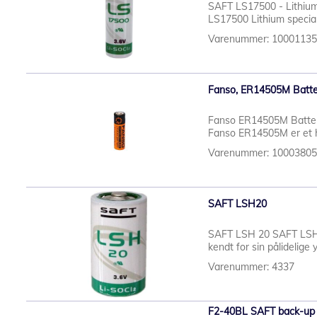
SAFT LS17500 - Lithium s
LS17500 Lithium specialb
Varenummer: 1000113
Fanso, ER14505M Batteri
Fanso ER14505M Batteri 
Fanso ER14505M er et hø
Varenummer: 1000380
SAFT LSH20
SAFT LSH 20 SAFT LSH20 
kendt for sin pålidelige
Varenummer: 4337
F2-40BL SAFT back-up b