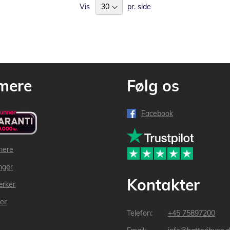
Vis
pr. side
mere
Følg os
Facebook
mere
inger
Kontakter
ærker
der
+45 75897200