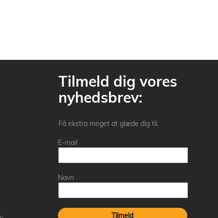
Tilmeld dig vores
nyhedsbrev:
Få ekstra meget at glæde dig til.
E-mail
Navn
Tilmeld