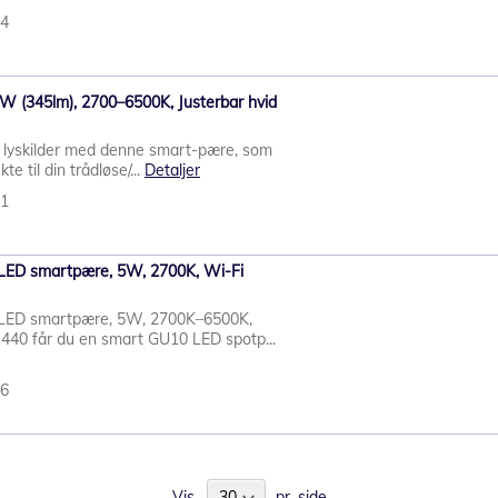
14
 (345lm), 2700–6500K, Justerbar hvid
e lyskilder med denne smart-pære, som
te til din trådløse/...
Detaljer
51
ED smartpære, 5W, 2700K, Wi-Fi
LED smartpære, 5W, 2700K–6500K,
40 får du en smart GU10 LED spotp...
86
Vis
pr. side