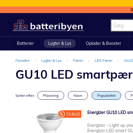
B
Skip
to
Content
Batterier
Lygter & Lys
Oplader & Booster
Forsiden
Lygter & Lys
Pærer
LED Pærer
GU10
GU10 LED smartpær
Sorter efter:
Placering
Navn
Popularitet
P
Energizer GU10 LED sm
Energizer – Light up yo
Energizer LED smart GU