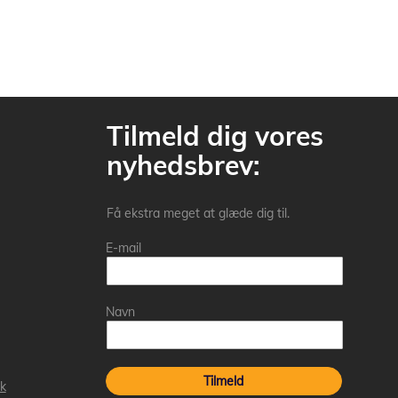
Tilmeld dig vores
nyhedsbrev:
Få ekstra meget at glæde dig til.
E-mail
Navn
Tilmeld
k