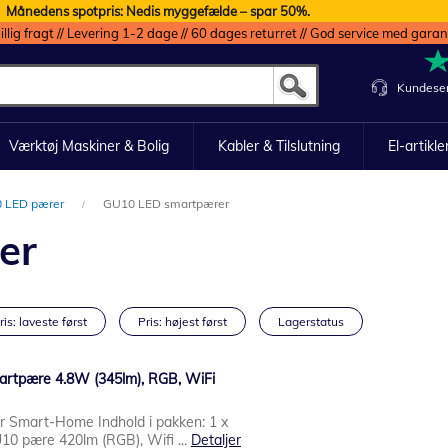
Månedens spotpris: Nedis myggefælde – spar 50%.
illig fragt // Levering 1-2 dage // 60 dages returret // God service med garan
Kundeser
Værktøj Maskiner & Bolig
Kabler & Tilslutning
El-artikle
 LED pærer
GU10 LED smartpærer
er
ris: laveste først
Pris: højest først
Lagerstatus
artpære 4.8W (345lm), RGB, WiFi
ur Smart-Home Indhold i pakken: 1 x
10 pære 420lm (RGB), Wifi ...
Detaljer