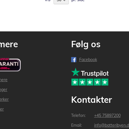
mere
Følg os
Facebook
mere
inger
Kontakter
ærker
der
+45 75897200
info@batteribyen.d