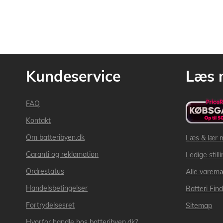
Kundeservice
Læs 
FAQ
Kontakt
Om batteribyen.dk
Læs & lær 
Garanti og reklamation
Ledige still
Ordrestatus
Alle varem
Handelsbetingelser
Batteri Fin
Fortrydelsesret
Sitemap
Hvorfor handle hos batteribyen.dk?